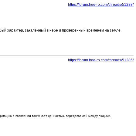
https://forum.free-ro.com/threads/51288/
собый характер, закалённый в небе и проверенный временем на земле.
https://forum.free-ro.com/threads/51285/
формацию о появлении таких карт ценностью, передаваемой между людьми.