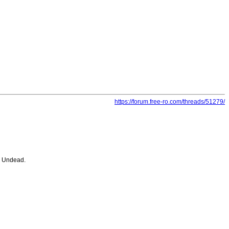
https://forum.free-ro.com/threads/51279/
n Undead.