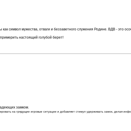
ны как символ мужества, отваги и беззаветного служения Родине. ВДВ - это о
 примерить настоящий голубой берет!
ладеющих замком.
гировать на грядущие игровые ситуации и добавляет стимул удерживать замок, делая ин