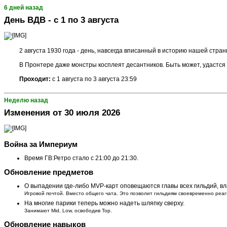
6 дней назад
День ВДВ - с 1 по 3 августа
2 августа 1930 года - день, навсегда вписанный в историю нашей стра
В Пронтере даже монстры косплеят десантников. Быть может, удастся
Проходит:
с 1 августа по 3 августа 23:59​
Неделю назад
Изменения от 30 июля 2026
Война за Империум
Время ГВ:Ретро стало с 21:00 до 21:30.
Обновление предметов
О выпадении где-либо MVP-карт оповещаются главы всех гильдий, в
Игровой почтой. Вместо общего чата. Это позволит гильдиям своевременно реа
На многие парики теперь можно надеть шляпку сверху.
Занимают Mid, Low, освободив Top.
Обновление навыков